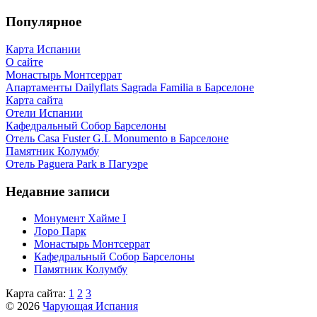
Популярное
Карта Испании
О сайте
Монастырь Монтсеррат
Апартаменты Dailyflats Sagrada Familia в Барселоне
Карта сайта
Отели Испании
Кафeдрaльный Собор Барселоны
Отель Casa Fuster G.L Monumento в Барселоне
Пaмятник Колумбу
Отель Paguera Park в Пагуэре
Недавние записи
Монумент Хайме I
Лоро Парк
Монастырь Монтсеррат
Кафeдрaльный Собор Барселоны
Пaмятник Колумбу
Карта сайта:
1
2
3
© 2026
Чарующая Испания