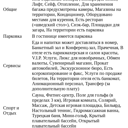
Лифт, Сейф, Отопление, Для храненения
Общие
багажа предусмотрены камеры, Магазины на
территории, Кондиционер, Оборудовано
местами для курения, Есть ресторан
(«шведский стол»), Снэк-бар, Площадки для
загара, На территории есть парковка
Парковка
В гостинице имеется парковка
Еда и напитки может доставляться в номер,
Банкетный зал и Конференц-зал, Прачечная, В
отеле есть парикмахерская и салон красоты,
V.I.P. Услуги, Люкс для новобрачных, Обмен
валюты, Сувенирный магазин, Прокат
Сервисы
автомобилей, Экскурсионное бюро, Есть
ксерокопирование и факс, Услуги по продаже
билетов, На территории отеля есть банкомат,
Анимационный персонал, Трансфер (за
дополнительную плату)
Сауна, Фитнес-центр, Поле для гольфа (в
пределах 3 км), Игровая комната, Солярий,
Массаж, Детская игровая площадка, Бильярд,
Спорт и
Настольный теннис, Гидромассажная ванна,
Отдых
Турецкая баня, Мини-гольф, Крытый
плавательный бассейн, Открытый
плавательный бассейн