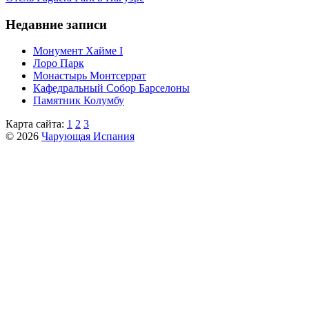
Недавние записи
Монумент Хайме I
Лоро Парк
Монастырь Монтсеррат
Кафeдрaльный Собор Барселоны
Пaмятник Колумбу
Карта сайта:
1
2
3
© 2026
Чарующая Испания