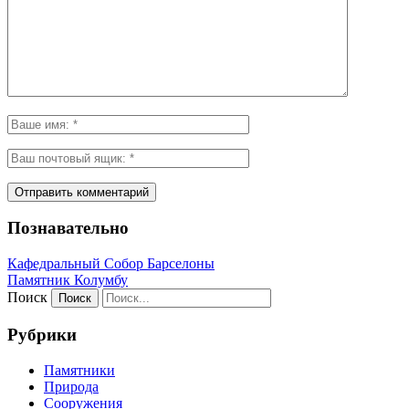
Познавательно
Кафeдрaльный Собор Барселоны
Пaмятник Колумбу
Поиск
Рубрики
Памятники
Природа
Сооружения