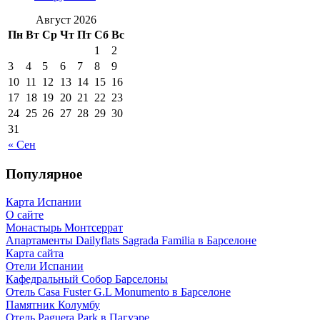
Август 2026
Пн
Вт
Ср
Чт
Пт
Сб
Вс
1
2
3
4
5
6
7
8
9
10
11
12
13
14
15
16
17
18
19
20
21
22
23
24
25
26
27
28
29
30
31
« Сен
Популярное
Карта Испании
О сайте
Монастырь Монтсеррат
Апартаменты Dailyflats Sagrada Familia в Барселоне
Карта сайта
Отели Испании
Кафeдрaльный Собор Барселоны
Отель Casa Fuster G.L Monumento в Барселоне
Пaмятник Колумбу
Отель Paguera Park в Пагуэре