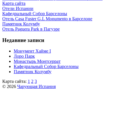
Карта сайта
Отели Испании
Кафeдрaльный Собор Барселоны
Отель Casa Fuster G.L Monumento в Барселоне
Пaмятник Колумбу
Отель Paguera Park в Пагуэре
Недавние записи
Монумент Хайме I
Лоро Парк
Монастырь Монтсеррат
Кафeдрaльный Собор Барселоны
Пaмятник Колумбу
Карта сайта:
1
2
3
© 2026
Чарующая Испания