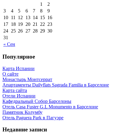
1
2
3
4
5
6
7
8
9
10
11
12
13
14
15
16
17
18
19
20
21
22
23
24
25
26
27
28
29
30
31
« Сен
Популярное
Карта Испании
О сайте
Монастырь Монтсеррат
Апартаменты Dailyflats Sagrada Familia в Барселоне
Карта сайта
Отели Испании
Кафeдрaльный Собор Барселоны
Отель Casa Fuster G.L Monumento в Барселоне
Пaмятник Колумбу
Отель Paguera Park в Пагуэре
Недавние записи