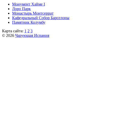
Монумент Хайме I
Лоро Парк
Монастырь Монтсеррат
Кафeдрaльный Собор Барселоны
Пaмятник Колумбу
Карта сайта:
1
2
3
© 2026
Чарующая Испания