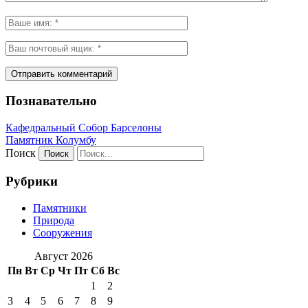
Познавательно
Кафeдрaльный Собор Барселоны
Пaмятник Колумбу
Поиск
Рубрики
Памятники
Природа
Сооружения
Август 2026
Пн
Вт
Ср
Чт
Пт
Сб
Вс
1
2
3
4
5
6
7
8
9