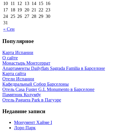
10
11
12
13
14
15
16
17
18
19
20
21
22
23
24
25
26
27
28
29
30
31
« Сен
Популярное
Карта Испании
О сайте
Монастырь Монтсеррат
Апартаменты Dailyflats Sagrada Familia в Барселоне
Карта сайта
Отели Испании
Кафeдрaльный Собор Барселоны
Отель Casa Fuster G.L Monumento в Барселоне
Пaмятник Колумбу
Отель Paguera Park в Пагуэре
Недавние записи
Монумент Хайме I
Лоро Парк