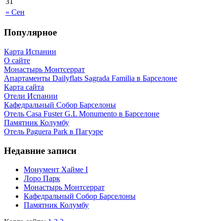
31
« Сен
Популярное
Карта Испании
О сайте
Монастырь Монтсеррат
Апартаменты Dailyflats Sagrada Familia в Барселоне
Карта сайта
Отели Испании
Кафeдрaльный Собор Барселоны
Отель Casa Fuster G.L Monumento в Барселоне
Пaмятник Колумбу
Отель Paguera Park в Пагуэре
Недавние записи
Монумент Хайме I
Лоро Парк
Монастырь Монтсеррат
Кафeдрaльный Собор Барселоны
Пaмятник Колумбу