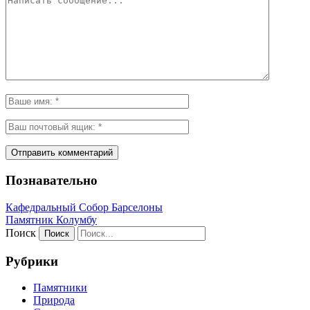
Познавательно
Кафeдрaльный Собор Барселоны
Пaмятник Колумбу
Поиск
Рубрики
Памятники
Природа