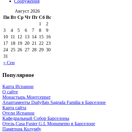
Сооружения
Август 2026
Пн
Вт
Ср
Чт
Пт
Сб
Вс
1
2
3
4
5
6
7
8
9
10
11
12
13
14
15
16
17
18
19
20
21
22
23
24
25
26
27
28
29
30
31
« Сен
Популярное
Карта Испании
О сайте
Монастырь Монтсеррат
Апартаменты Dailyflats Sagrada Familia в Барселоне
Карта сайта
Отели Испании
Кафeдрaльный Собор Барселоны
Отель Casa Fuster G.L Monumento в Барселоне
Пaмятник Колумбу