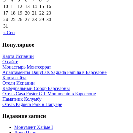
10
11
12
13
14
15
16
17
18
19
20
21
22
23
24
25
26
27
28
29
30
31
« Сен
Популярное
Карта Испании
О сайте
Монастырь Монтсеррат
Апартаменты Dailyflats Sagrada Familia в Барселоне
Карта сайта
Отели Испании
Кафeдрaльный Собор Барселоны
Отель Casa Fuster G.L Monumento в Барселоне
Пaмятник Колумбу
Отель Paguera Park в Пагуэре
Недавние записи
Монумент Хайме I
Лоро Парк