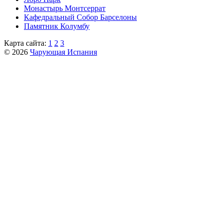
Монастырь Монтсеррат
Кафeдрaльный Собор Барселоны
Пaмятник Колумбу
Карта сайта:
1
2
3
© 2026
Чарующая Испания