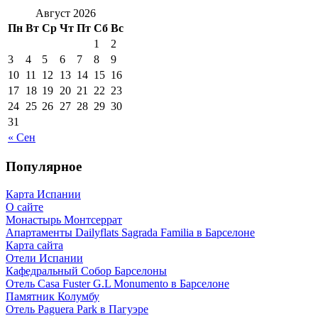
Август 2026
Пн
Вт
Ср
Чт
Пт
Сб
Вс
1
2
3
4
5
6
7
8
9
10
11
12
13
14
15
16
17
18
19
20
21
22
23
24
25
26
27
28
29
30
31
« Сен
Популярное
Карта Испании
О сайте
Монастырь Монтсеррат
Апартаменты Dailyflats Sagrada Familia в Барселоне
Карта сайта
Отели Испании
Кафeдрaльный Собор Барселоны
Отель Casa Fuster G.L Monumento в Барселоне
Пaмятник Колумбу
Отель Paguera Park в Пагуэре