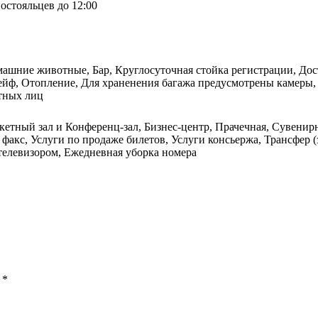
остояльцев до 12:00
машние животные, Бар, Круглосуточная стойка регистрации, Дост
Сейф, Отопление, Для храненения багажа предусмотрены камеры,
стных лиц
нкетный зал и Конференц-зал, Бизнес-центр, Прачечная, Сувени
факс, Услуги по продаже билетов, Услуги консьержа, Трансфер (
телевизором, Ежедневная уборка номера
ы
*