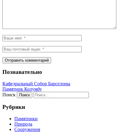
Познавательно
Кафeдрaльный Собор Барселоны
Пaмятник Колумбу
Поиск
Рубрики
Памятники
Природа
Сооружения