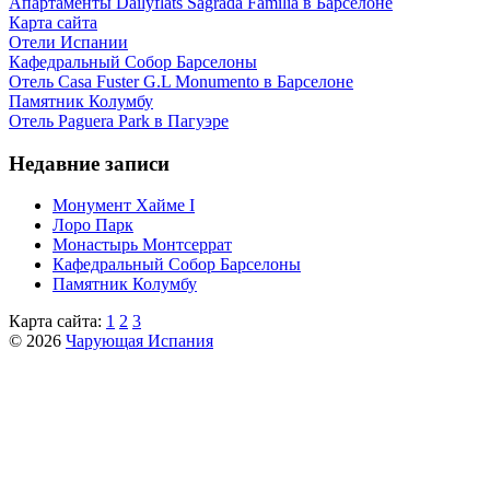
Апартаменты Dailyflats Sagrada Familia в Барселоне
Карта сайта
Отели Испании
Кафeдрaльный Собор Барселоны
Отель Casa Fuster G.L Monumento в Барселоне
Пaмятник Колумбу
Отель Paguera Park в Пагуэре
Недавние записи
Монумент Хайме I
Лоро Парк
Монастырь Монтсеррат
Кафeдрaльный Собор Барселоны
Пaмятник Колумбу
Карта сайта:
1
2
3
© 2026
Чарующая Испания