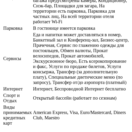
багажа предусмотрены камеры, Кондиционер,
Снэк-бар, Площадки для загара, На
территории есть парковка, Парковка для
частных лиц, На всей территории отеля
работает Wi-Fi
Парковка
В гостинице имеется парковка
Еда и напитки может доставляться в номер,
Банкетный зал и Конференц-зал, Бизнес-центр,
Прачечная, Сервис по глажению одежды для
постояльцев, Обмен валюты, Прокат
велосипедов, Прокат автомобилей,
Сервисы
Экскурсионное бюро, Есть ксерокопирование
и факс, Услуги по продаже билетов, Услуги
консьержа, Трансфер (за дополнительную
плату), Специальные диетические меню (по
запросу), Трансфер от/до аэропорта (платный)
Интернет
Интернет, Беспроводной Интернет бесплатно
Спорт и
Открытый бассейн (работает по сезонам)
Отдых
Виды
принимаемых
American Express, Visa, Euro/Mastercard, Diners
кредитных
Club, Maestro
карт