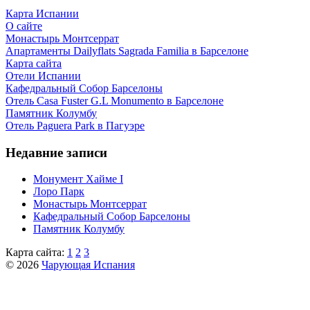
Карта Испании
О сайте
Монастырь Монтсеррат
Апартаменты Dailyflats Sagrada Familia в Барселоне
Карта сайта
Отели Испании
Кафeдрaльный Собор Барселоны
Отель Casa Fuster G.L Monumento в Барселоне
Пaмятник Колумбу
Отель Paguera Park в Пагуэре
Недавние записи
Монумент Хайме I
Лоро Парк
Монастырь Монтсеррат
Кафeдрaльный Собор Барселоны
Пaмятник Колумбу
Карта сайта:
1
2
3
© 2026
Чарующая Испания