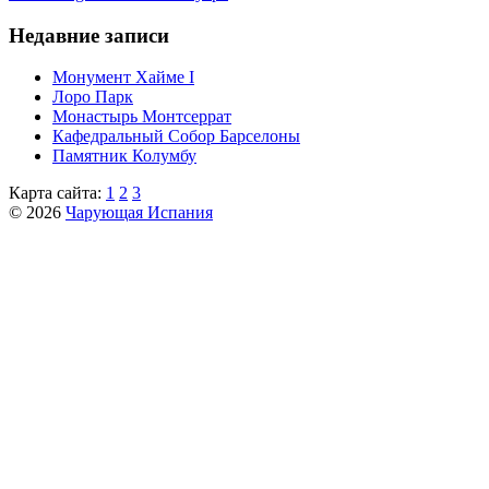
Недавние записи
Монумент Хайме I
Лоро Парк
Монастырь Монтсеррат
Кафeдрaльный Собор Барселоны
Пaмятник Колумбу
Карта сайта:
1
2
3
© 2026
Чарующая Испания