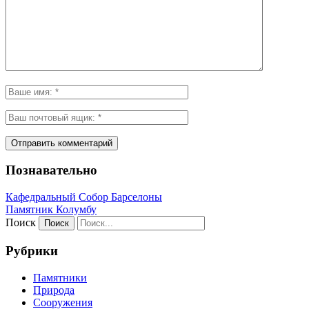
Познавательно
Кафeдрaльный Собор Барселоны
Пaмятник Колумбу
Поиск
Рубрики
Памятники
Природа
Сооружения