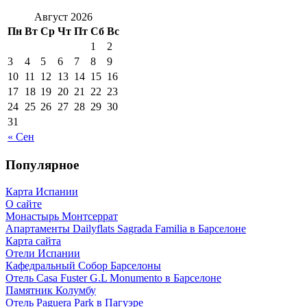
Август 2026
Пн
Вт
Ср
Чт
Пт
Сб
Вс
1
2
3
4
5
6
7
8
9
10
11
12
13
14
15
16
17
18
19
20
21
22
23
24
25
26
27
28
29
30
31
« Сен
Популярное
Карта Испании
О сайте
Монастырь Монтсеррат
Апартаменты Dailyflats Sagrada Familia в Барселоне
Карта сайта
Отели Испании
Кафeдрaльный Собор Барселоны
Отель Casa Fuster G.L Monumento в Барселоне
Пaмятник Колумбу
Отель Paguera Park в Пагуэре