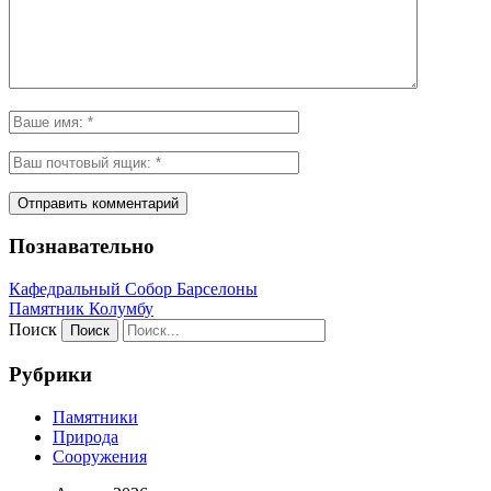
Познавательно
Кафeдрaльный Собор Барселоны
Пaмятник Колумбу
Поиск
Рубрики
Памятники
Природа
Сооружения