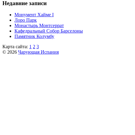
Недавние записи
Монумент Хайме I
Лоро Парк
Монастырь Монтсеррат
Кафeдрaльный Собор Барселоны
Пaмятник Колумбу
Карта сайта:
1
2
3
© 2026
Чарующая Испания