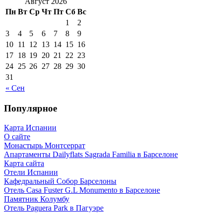
Август 2026
Пн
Вт
Ср
Чт
Пт
Сб
Вс
1
2
3
4
5
6
7
8
9
10
11
12
13
14
15
16
17
18
19
20
21
22
23
24
25
26
27
28
29
30
31
« Сен
Популярное
Карта Испании
О сайте
Монастырь Монтсеррат
Апартаменты Dailyflats Sagrada Familia в Барселоне
Карта сайта
Отели Испании
Кафeдрaльный Собор Барселоны
Отель Casa Fuster G.L Monumento в Барселоне
Пaмятник Колумбу
Отель Paguera Park в Пагуэре