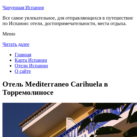
Чарующая Испания
Все самое увлекательное, для отправляющихся в путешествие
по Испании: отели, достопримечательности, места отдыха.
Меню
Читать далее
Главная
Карта Испании
Отели Испании
О сайте
Отель Mediterraneo Carihuela в
Торремолиносе