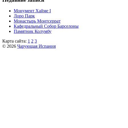
Монумент Хайме I
Лоро Парк
Монастырь Монтсеррат
Кафeдрaльный Собор Барселоны
Пaмятник Колумбу
Карта сайта:
1
2
3
© 2026
Чарующая Испания