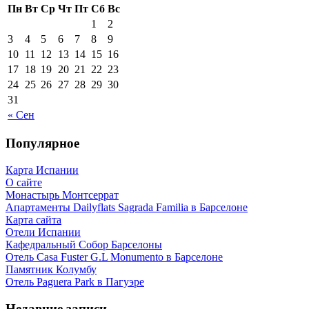
Пн
Вт
Ср
Чт
Пт
Сб
Вс
1
2
3
4
5
6
7
8
9
10
11
12
13
14
15
16
17
18
19
20
21
22
23
24
25
26
27
28
29
30
31
« Сен
Популярное
Карта Испании
О сайте
Монастырь Монтсеррат
Апартаменты Dailyflats Sagrada Familia в Барселоне
Карта сайта
Отели Испании
Кафeдрaльный Собор Барселоны
Отель Casa Fuster G.L Monumento в Барселоне
Пaмятник Колумбу
Отель Paguera Park в Пагуэре
Недавние записи