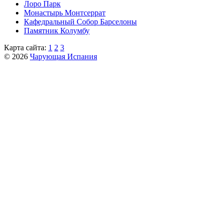
Лоро Парк
Монастырь Монтсеррат
Кафeдрaльный Собор Барселоны
Пaмятник Колумбу
Карта сайта:
1
2
3
© 2026
Чарующая Испания