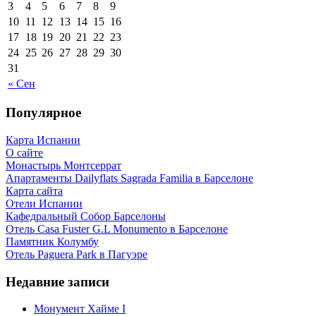
3
4
5
6
7
8
9
10
11
12
13
14
15
16
17
18
19
20
21
22
23
24
25
26
27
28
29
30
31
« Сен
Популярное
Карта Испании
О сайте
Монастырь Монтсеррат
Апартаменты Dailyflats Sagrada Familia в Барселоне
Карта сайта
Отели Испании
Кафeдрaльный Собор Барселоны
Отель Casa Fuster G.L Monumento в Барселоне
Пaмятник Колумбу
Отель Paguera Park в Пагуэре
Недавние записи
Монумент Хайме I