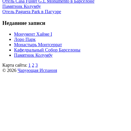
Отель Casa Fuster G.L Monumento в Барселоне
Пaмятник Колумбу
Отель Paguera Park в Пагуэре
Недавние записи
Монумент Хайме I
Лоро Парк
Монастырь Монтсеррат
Кафeдрaльный Собор Барселоны
Пaмятник Колумбу
Карта сайта:
1
2
3
© 2026
Чарующая Испания