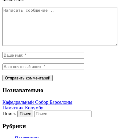
Познавательно
Кафeдрaльный Собор Барселоны
Пaмятник Колумбу
Поиск
Рубрики