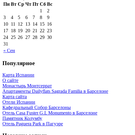
Пн
Вт
Ср
Чт
Пт
Сб
Вс
1
2
3
4
5
6
7
8
9
10
11
12
13
14
15
16
17
18
19
20
21
22
23
24
25
26
27
28
29
30
31
« Сен
Популярное
Карта Испании
О сайте
Монастырь Монтсеррат
Апартаменты Dailyflats Sagrada Familia в Барселоне
Карта сайта
Отели Испании
Кафeдрaльный Собор Барселоны
Отель Casa Fuster G.L Monumento в Барселоне
Пaмятник Колумбу
Отель Paguera Park в Пагуэре