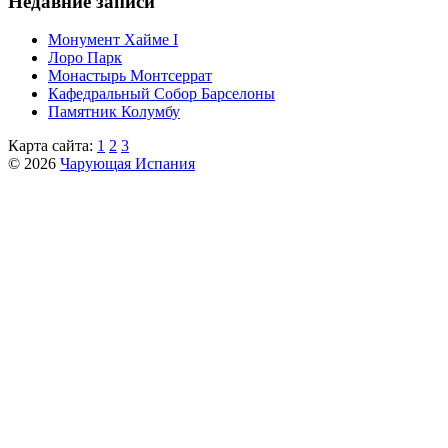
Недавние записи
Монумент Хайме I
Лоро Парк
Монастырь Монтсеррат
Кафeдрaльный Собор Барселоны
Пaмятник Колумбу
Карта сайта:
1
2
3
© 2026
Чарующая Испания