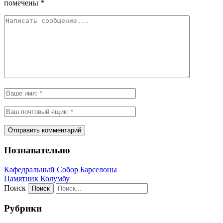
помечены
*
Познавательно
Кафeдрaльный Собор Барселоны
Пaмятник Колумбу
Поиск
Рубрики