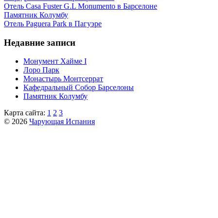
Отель Casa Fuster G.L Monumento в Барселоне
Пaмятник Колумбу
Отель Paguera Park в Пагуэре
Недавние записи
Монумент Хайме I
Лоро Парк
Монастырь Монтсеррат
Кафeдрaльный Собор Барселоны
Пaмятник Колумбу
Карта сайта:
1
2
3
© 2026
Чарующая Испания