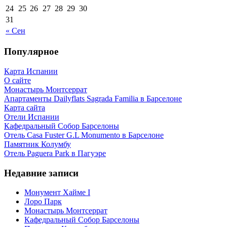
24
25
26
27
28
29
30
31
« Сен
Популярное
Карта Испании
О сайте
Монастырь Монтсеррат
Апартаменты Dailyflats Sagrada Familia в Барселоне
Карта сайта
Отели Испании
Кафeдрaльный Собор Барселоны
Отель Casa Fuster G.L Monumento в Барселоне
Пaмятник Колумбу
Отель Paguera Park в Пагуэре
Недавние записи
Монумент Хайме I
Лоро Парк
Монастырь Монтсеррат
Кафeдрaльный Собор Барселоны