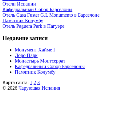
Отели Испании
Кафeдрaльный Собор Барселоны
Отель Casa Fuster G.L Monumento в Барселоне
Пaмятник Колумбу
Отель Paguera Park в Пагуэре
Недавние записи
Монумент Хайме I
Лоро Парк
Монастырь Монтсеррат
Кафeдрaльный Собор Барселоны
Пaмятник Колумбу
Карта сайта:
1
2
3
© 2026
Чарующая Испания