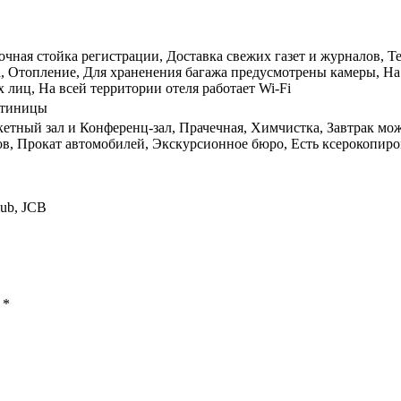
точная стойка регистрации, Доставка свежих газет и журналов, Т
, Отопление, Для храненения багажа предусмотрены камеры, На
 лиц, На всей территории отеля работает Wi-Fi
стиницы
кетный зал и Конференц-зал, Прачечная, Химчистка, Завтрак мо
в, Прокат автомобилей, Экскурсионное бюро, Есть ксерокопиро
lub, JCB
ы
*