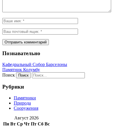
Познавательно
Кафeдрaльный Собор Барселоны
Пaмятник Колумбу
Поиск
Рубрики
Памятники
Природа
Сооружения
Август 2026
Пн
Вт
Ср
Чт
Пт
Сб
Вс