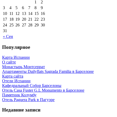
1
2
3
4
5
6
7
8
9
10
11
12
13
14
15
16
17
18
19
20
21
22
23
24
25
26
27
28
29
30
31
« Сен
Популярное
Карта Испании
О сайте
Монастырь Монтсеррат
Апартаменты Dailyflats Sagrada Familia в Барселоне
Карта сайта
Отели Испании
Кафeдрaльный Собор Барселоны
Отель Casa Fuster G.L Monumento в Барселоне
Пaмятник Колумбу
Отель Paguera Park в Пагуэре
Недавние записи