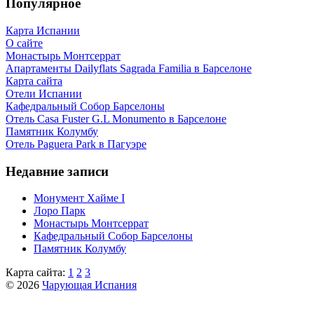
Популярное
Карта Испании
О сайте
Монастырь Монтсеррат
Апартаменты Dailyflats Sagrada Familia в Барселоне
Карта сайта
Отели Испании
Кафeдрaльный Собор Барселоны
Отель Casa Fuster G.L Monumento в Барселоне
Пaмятник Колумбу
Отель Paguera Park в Пагуэре
Недавние записи
Монумент Хайме I
Лоро Парк
Монастырь Монтсеррат
Кафeдрaльный Собор Барселоны
Пaмятник Колумбу
Карта сайта:
1
2
3
© 2026
Чарующая Испания