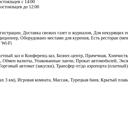
остояльцев с 14:00
остояльцев до 12:00
егистрации, Доставка свежих газет и журналов, Для некурящих е
ционер, Оборудовано местами для курения, Есть ресторан (меню
 Wi-Fi
кетный зал и Конференц-зал, Бизнес-центр, Прачечная, Химчистк
, Обмен валюты, Упакованные ланчи, Прокат автомобилей, Экск
Торговый автомат (закуски), Трансфер от/до аэропорта (платный
лах 3 км), Игровая комната, Массаж, Турецкая баня, Крытый пла