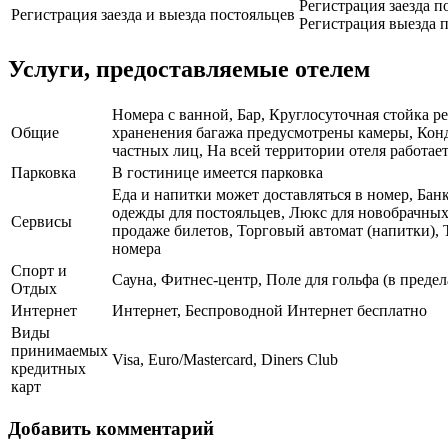
Регистрация заезда п
Регистрация заезда и выезда постояльцев
Регистрация выезда п
Услуги, предоставляемые отелем
Номера с ванной, Бар, Круглосуточная стойка р
Общие
храненения багажа предусмотрены камеры, Конди
частных лиц, На всей территории отеля работает
Парковка
В гостинице имеется парковка
Еда и напитки может доставляться в номер, Бан
одежды для постояльцев, Люкс для новобрачных
Сервисы
продаже билетов, Торговый автомат (напитки), 
номера
Спорт и
Сауна, Фитнес-центр, Поле для гольфа (в преде
Отдых
Интернет
Интернет, Беспроводной Интернет бесплатно
Виды
принимаемых
Visa, Euro/Mastercard, Diners Club
кредитных
карт
Добавить комментарий