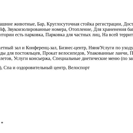
ашние животные, Бар, Круглосуточная стойка регистрации, Доста
Сейф, Звукоизолированные номера, Отопление, Для храненения б
итории есть парковка, Парковка для частных лиц, На всей террит
етный зал и Конференц-зал, Бизнес-центр, Няня/Услуги по уходу 
жды для постояльцев, Прокат велосипедов, Упакованные ланчи, 
летов, Услуги консьержа, Специальные диетические меню (по за
м), Спа и оздоровительный центр, Велоспорт
ы
*