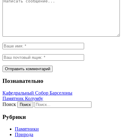
Познавательно
Кафeдрaльный Собор Барселоны
Пaмятник Колумбу
Поиск
Рубрики
Памятники
Природа