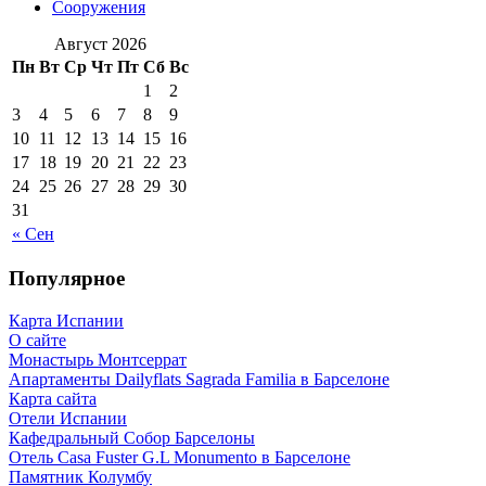
Сооружения
Август 2026
Пн
Вт
Ср
Чт
Пт
Сб
Вс
1
2
3
4
5
6
7
8
9
10
11
12
13
14
15
16
17
18
19
20
21
22
23
24
25
26
27
28
29
30
31
« Сен
Популярное
Карта Испании
О сайте
Монастырь Монтсеррат
Апартаменты Dailyflats Sagrada Familia в Барселоне
Карта сайта
Отели Испании
Кафeдрaльный Собор Барселоны
Отель Casa Fuster G.L Monumento в Барселоне
Пaмятник Колумбу