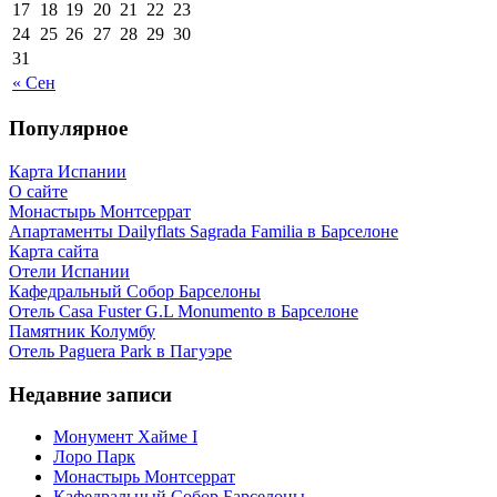
17
18
19
20
21
22
23
24
25
26
27
28
29
30
31
« Сен
Популярное
Карта Испании
О сайте
Монастырь Монтсеррат
Апартаменты Dailyflats Sagrada Familia в Барселоне
Карта сайта
Отели Испании
Кафeдрaльный Собор Барселоны
Отель Casa Fuster G.L Monumento в Барселоне
Пaмятник Колумбу
Отель Paguera Park в Пагуэре
Недавние записи
Монумент Хайме I
Лоро Парк
Монастырь Монтсеррат
Кафeдрaльный Собор Барселоны