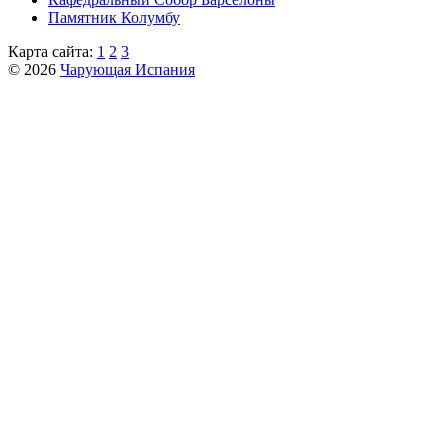
Пaмятник Колумбу
Карта сайта:
1
2
3
© 2026
Чарующая Испания