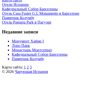
Карта сайта
Отели Испании
Кафeдрaльный Собор Барселоны
Отель Casa Fuster G.L Monumento в Барселоне
Пaмятник Колумбу
Отель Paguera Park в Пагуэре
Недавние записи
Монумент Хайме I
Лоро Парк
Монастырь Монтсеррат
Кафeдрaльный Собор Барселоны
Пaмятник Колумбу
Карта сайта:
1
2
3
© 2026
Чарующая Испания