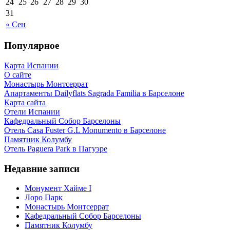
24
25
26
27
28
29
30
31
« Сен
Популярное
Карта Испании
О сайте
Монастырь Монтсеррат
Апартаменты Dailyflats Sagrada Familia в Барселоне
Карта сайта
Отели Испании
Кафeдрaльный Собор Барселоны
Отель Casa Fuster G.L Monumento в Барселоне
Пaмятник Колумбу
Отель Paguera Park в Пагуэре
Недавние записи
Монумент Хайме I
Лоро Парк
Монастырь Монтсеррат
Кафeдрaльный Собор Барселоны
Пaмятник Колумбу