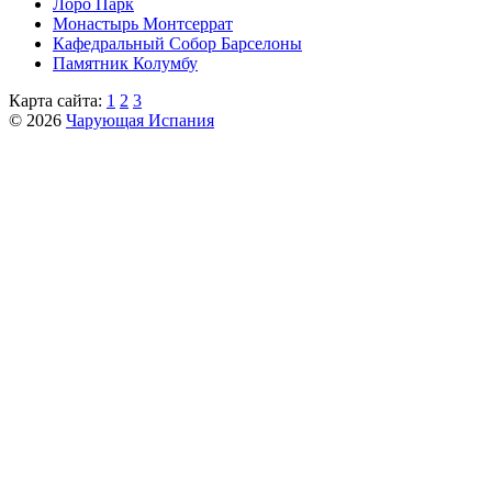
Лоро Парк
Монастырь Монтсеррат
Кафeдрaльный Собор Барселоны
Пaмятник Колумбу
Карта сайта:
1
2
3
© 2026
Чарующая Испания