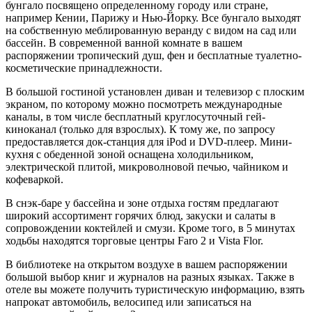
бунгало посвящено определенному городу или стране,
например Кении, Парижу и Нью-Йорку. Все бунгало выходят
на собственную меблированную веранду с видом на сад или
бассейн. В современной ванной комнате в вашем
распоряжении тропический душ, фен и бесплатные туалетно-
косметические принадлежности.
В большой гостиной установлен диван и телевизор с плоским
экраном, по которому можно посмотреть международные
каналы, в том числе бесплатный круглосуточный гей-
киноканал (только для взрослых). К тому же, по запросу
предоставляется док-станция для iPod и DVD-плеер. Мини-
кухня с обеденной зоной оснащена холодильником,
электрической плитой, микроволновой печью, чайником и
кофеваркой.
В снэк-баре у бассейна и зоне отдыха гостям предлагают
широкий ассортимент горячих блюд, закуски и салаты в
сопровождении коктейлей и смузи. Кроме того, в 5 минутах
ходьбы находятся торговые центры Faro 2 и Vista Flor.
В библиотеке на открытом воздухе в вашем распоряжении
большой выбор книг и журналов на разных языках. Также в
отеле вы можете получить туристическую информацию, взять
напрокат автомобиль, велосипед или записаться на