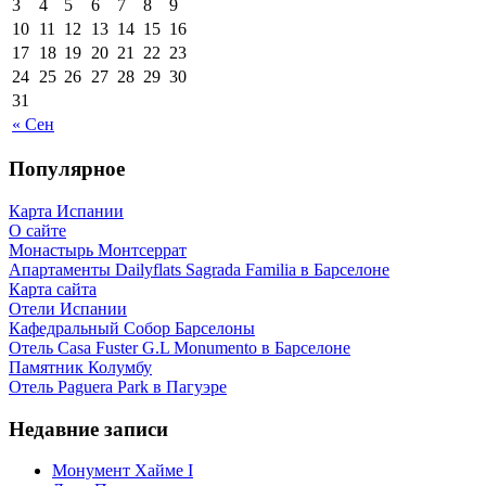
3
4
5
6
7
8
9
10
11
12
13
14
15
16
17
18
19
20
21
22
23
24
25
26
27
28
29
30
31
« Сен
Популярное
Карта Испании
О сайте
Монастырь Монтсеррат
Апартаменты Dailyflats Sagrada Familia в Барселоне
Карта сайта
Отели Испании
Кафeдрaльный Собор Барселоны
Отель Casa Fuster G.L Monumento в Барселоне
Пaмятник Колумбу
Отель Paguera Park в Пагуэре
Недавние записи
Монумент Хайме I