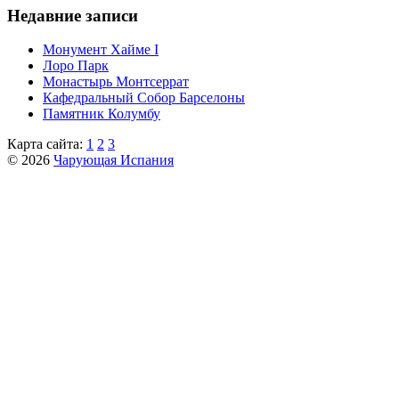
Недавние записи
Монумент Хайме I
Лоро Парк
Монастырь Монтсеррат
Кафeдрaльный Собор Барселоны
Пaмятник Колумбу
Карта сайта:
1
2
3
© 2026
Чарующая Испания