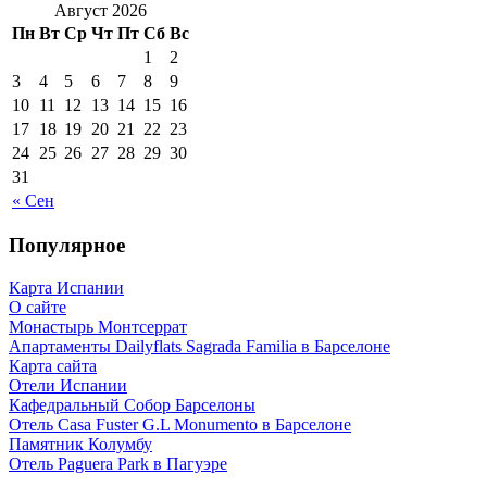
Август 2026
Пн
Вт
Ср
Чт
Пт
Сб
Вс
1
2
3
4
5
6
7
8
9
10
11
12
13
14
15
16
17
18
19
20
21
22
23
24
25
26
27
28
29
30
31
« Сен
Популярное
Карта Испании
О сайте
Монастырь Монтсеррат
Апартаменты Dailyflats Sagrada Familia в Барселоне
Карта сайта
Отели Испании
Кафeдрaльный Собор Барселоны
Отель Casa Fuster G.L Monumento в Барселоне
Пaмятник Колумбу
Отель Paguera Park в Пагуэре