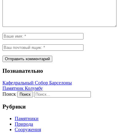
Познавательно
Кафeдрaльный Собор Барселоны
Пaмятник Колумбу
Поиск
Рубрики
Памятники
Природа
Сооружения