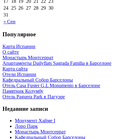
17
18
19
20
21
22
23
24
25
26
27
28
29
30
31
« Сен
Популярное
Карта Испании
О сайте
Монастырь Монтсеррат
Апартаменты Dailyflats Sagrada Familia в Барселоне
Карта сайта
Отели Испании
Кафeдрaльный Собор Барселоны
Отель Casa Fuster G.L Monumento в Барселоне
Пaмятник Колумбу
Отель Paguera Park в Пагуэре
Недавние записи
Монумент Хайме I
Лоро Парк
Монастырь Монтсеррат
Кафeдрaльный Собор Барселоны