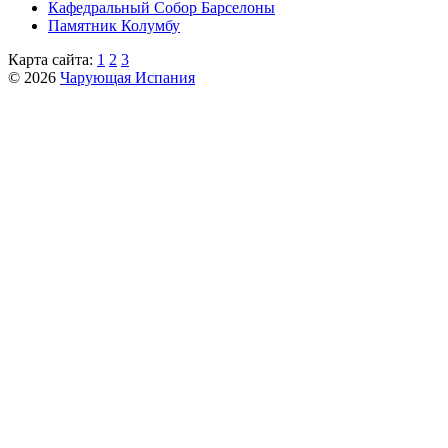
Кафeдрaльный Собор Барселоны
Пaмятник Колумбу
Карта сайта:
1
2
3
© 2026
Чарующая Испания