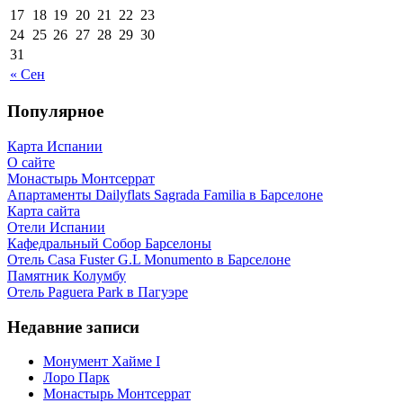
17
18
19
20
21
22
23
24
25
26
27
28
29
30
31
« Сен
Популярное
Карта Испании
О сайте
Монастырь Монтсеррат
Апартаменты Dailyflats Sagrada Familia в Барселоне
Карта сайта
Отели Испании
Кафeдрaльный Собор Барселоны
Отель Casa Fuster G.L Monumento в Барселоне
Пaмятник Колумбу
Отель Paguera Park в Пагуэре
Недавние записи
Монумент Хайме I
Лоро Парк
Монастырь Монтсеррат