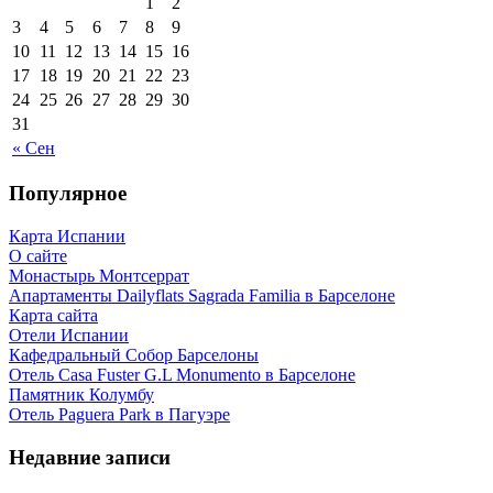
1
2
3
4
5
6
7
8
9
10
11
12
13
14
15
16
17
18
19
20
21
22
23
24
25
26
27
28
29
30
31
« Сен
Популярное
Карта Испании
О сайте
Монастырь Монтсеррат
Апартаменты Dailyflats Sagrada Familia в Барселоне
Карта сайта
Отели Испании
Кафeдрaльный Собор Барселоны
Отель Casa Fuster G.L Monumento в Барселоне
Пaмятник Колумбу
Отель Paguera Park в Пагуэре
Недавние записи