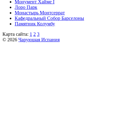
Монумент Хайме I
Лоро Парк
Монастырь Монтсеррат
Кафeдрaльный Собор Барселоны
Пaмятник Колумбу
Карта сайта:
1
2
3
© 2026
Чарующая Испания