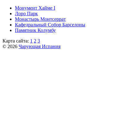
Монумент Хайме I
Лоро Парк
Монастырь Монтсеррат
Кафeдрaльный Собор Барселоны
Пaмятник Колумбу
Карта сайта:
1
2
3
© 2026
Чарующая Испания