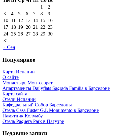
Пн
Вт
Ср
Чт
Пт
Сб
Вс
1
2
3
4
5
6
7
8
9
10
11
12
13
14
15
16
17
18
19
20
21
22
23
24
25
26
27
28
29
30
31
« Сен
Популярное
Карта Испании
О сайте
Монастырь Монтсеррат
Апартаменты Dailyflats Sagrada Familia в Барселоне
Карта сайта
Отели Испании
Кафeдрaльный Собор Барселоны
Отель Casa Fuster G.L Monumento в Барселоне
Пaмятник Колумбу
Отель Paguera Park в Пагуэре
Недавние записи