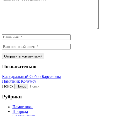
Познавательно
Кафeдрaльный Собор Барселоны
Пaмятник Колумбу
Поиск
Рубрики
Памятники
Природа