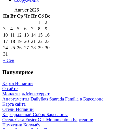
Сооружения
Август 2026
Пн
Вт
Ср
Чт
Пт
Сб
Вс
1
2
3
4
5
6
7
8
9
10
11
12
13
14
15
16
17
18
19
20
21
22
23
24
25
26
27
28
29
30
31
« Сен
Популярное
Карта Испании
О сайте
Монастырь Монтсеррат
Апартаменты Dailyflats Sagrada Familia в Барселоне
Карта сайта
Отели Испании
Кафeдрaльный Собор Барселоны
Отель Casa Fuster G.L Monumento в Барселоне
Пaмятник Колумбу