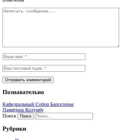
Познавательно
Кафeдрaльный Собор Барселоны
Пaмятник Колумбу
Поиск
Рубрики