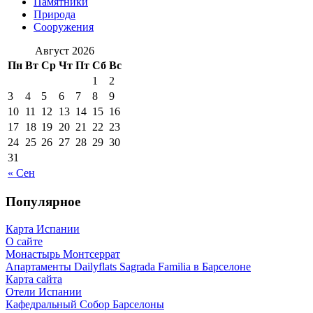
Памятники
Природа
Сооружения
Август 2026
Пн
Вт
Ср
Чт
Пт
Сб
Вс
1
2
3
4
5
6
7
8
9
10
11
12
13
14
15
16
17
18
19
20
21
22
23
24
25
26
27
28
29
30
31
« Сен
Популярное
Карта Испании
О сайте
Монастырь Монтсеррат
Апартаменты Dailyflats Sagrada Familia в Барселоне
Карта сайта
Отели Испании
Кафeдрaльный Собор Барселоны