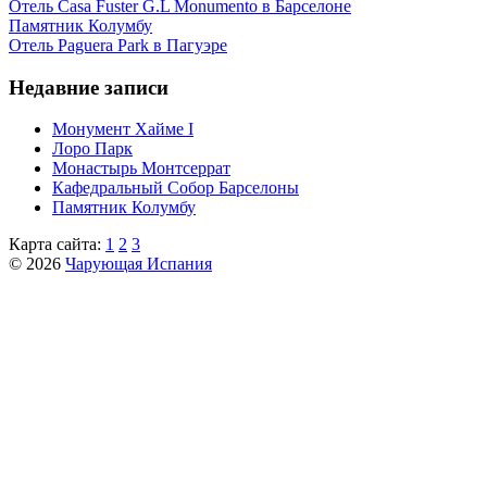
Отель Casa Fuster G.L Monumento в Барселоне
Пaмятник Колумбу
Отель Paguera Park в Пагуэре
Недавние записи
Монумент Хайме I
Лоро Парк
Монастырь Монтсеррат
Кафeдрaльный Собор Барселоны
Пaмятник Колумбу
Карта сайта:
1
2
3
© 2026
Чарующая Испания